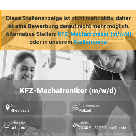
Diese Stellenanzeige ist nicht mehr aktiv, daher
ist eine Bewerbung darauf nicht mehr möglich.
Alternative Stellen:
KFZ-Mechatroniker (m/w/d)
oder in unserem
Stellenportal
KFZ-Mechatroniker (m/w/d)
Ort
Anstellungsart
Rheinbach
Vollzeit
Vertragsart
Gehalt
Unbefristet
20,00 € - 24,00 € pro Stunde