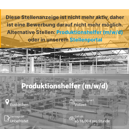
Diese Stellenanzeige ist nicht mehr aktiv, daher
ist eine Bewerbung darauf nicht mehr möglich.
Alternative Stellen:
Produktionshelfer (m/w/d)
oder in unserem
Stellenportal
Produktionshelfer (m/w/d)
Ort
Anstellungsart
Euskirchen
Vollzeit
Vertragsart
Gehalt
Unbefristet
ab 16,00 € pro Stunde