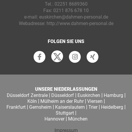
Tel.:
02251 8689360
Fax:
0211 876 678 10
e-mail:
euskirchen@dahmen-personal.de
Webadresse:
http://www.dahmen-personal.de
FOLGEN SIE UNS
UNSERE NIEDERLASSUNGEN
|
|
|
|
Düsseldorf Zentrale
Düsseldorf
Euskirchen
Hamburg
|
|
|
Köln
Mülheim an der Ruhr
Viersen
|
|
|
|
|
Frankfurt
Gernsheim
Kaiserslautern
Trier
Heidelberg
|
Stuttgart
|
Hannover
München
Impressum