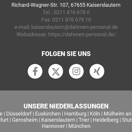
Richard-Wagner-Str. 107, 67655 Kaiserslautern
Tel.:
0211 876 678 0
Fax:
0211 876 678 10
e-mail:
kaiserslautern@dahmen-personal.de
Webadresse:
https://dahmen-personal.de/
FOLGEN SIE UNS
UNSERE NIEDERLASSUNGEN
le
|
Düsseldorf
|
Euskirchen
|
Hamburg
|
Köln
|
Mülheim an 
furt
|
Gernsheim
|
Kaiserslautern
|
Trier
|
Heidelberg
|
Stut
Hannover
|
München