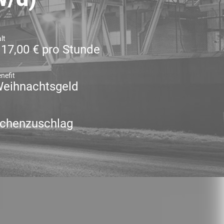
lt
 17,00 € pro Stunde
nefit
eihnachtsgeld
chenzuschlag