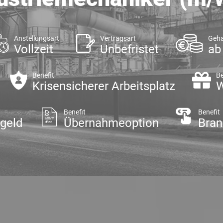
Anstellungsart
Vertragsart
Geha
Vollzeit
Unbefristet
ab
Benefit
Be
Krisensicherer Arbeitsplatz
W
Benefit
Benefit
sgeld
Übernahmeoption
Bran