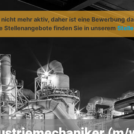
t nicht mehr aktiv, daher ist eine Bewerbung d
e Stellenangebote finden Sie in unserem
Stell
ustriemechaniker (m/