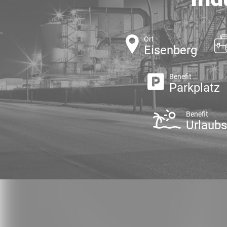
Ort
Eisenberg
Benefit
Parkplatz
Benefit
Urlaub