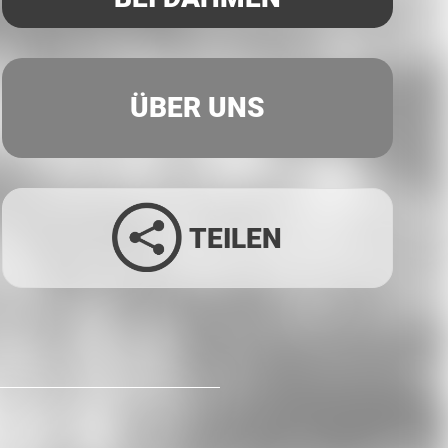
ÜBER UNS
TEILEN
Facebook
Twitter
LinkedIn
Xing
Whatsapp
E-Mail