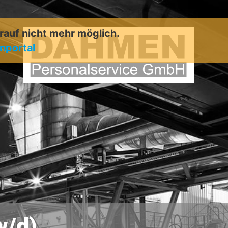
arauf nicht mehr möglich.
enportal
w/d)