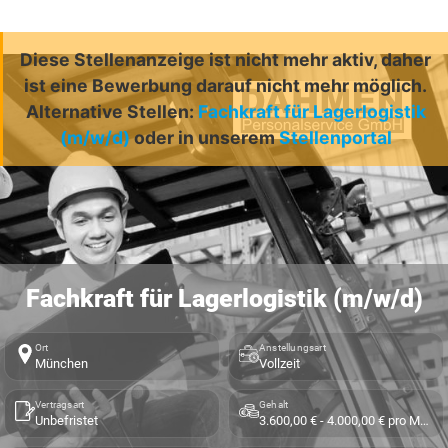
Diese Stellenanzeige ist nicht mehr aktiv, daher
ist eine Bewerbung darauf nicht mehr möglich.
Alternative Stellen:
Fachkraft für Lagerlogistik
(m/w/d)
oder in unserem
Stellenportal
Fachkraft für Lagerlogistik (m/w/d)
Ort
Anstellungsart
München
Vollzeit
Vertragsart
Gehalt
Unbefristet
3.600,00 € - 4.000,00 € pro Monat