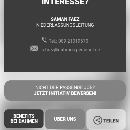
INTERESSE?
SAMAN FAEZ
NIEDERLASSUNGSLEITUNG
Tel.:
089 21019670
s.faez@dahmen-personal.de
NICHT DER PASSENDE JOB?
JETZT INITIATIV BEWERBEN!
BENEFITS
ÜBER UNS
TEILEN
BEI DAHMEN