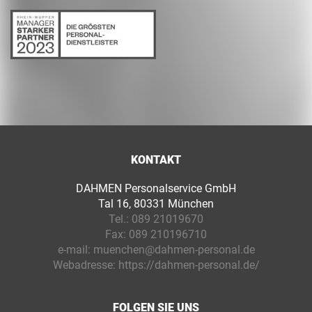
KONTAKT
DAHMEN Personalservice GmbH
Tal 16, 80331 München
Tel.:
089 21019670
Fax:
089 210196710
e-mail:
muenchen@dahmen-personal.de
Webadresse:
https://dahmen-personal.de/
FOLGEN SIE UNS