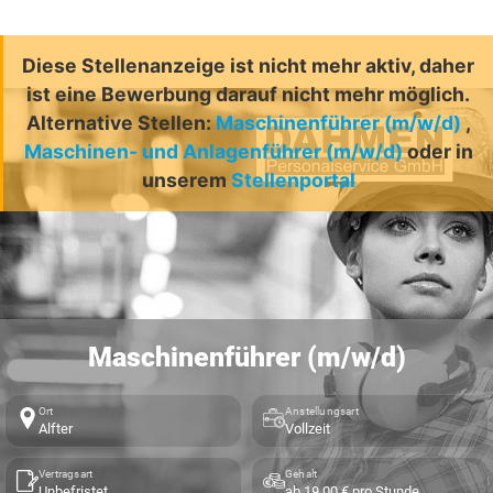
Diese Stellenanzeige ist nicht mehr aktiv, daher
ist eine Bewerbung darauf nicht mehr möglich.
Alternative Stellen:
Maschinenführer (m/w/d)
,
Maschinen- und Anlagenführer (m/w/d)
oder in
unserem
Stellenportal
Maschinenführer (m/w/d)
Ort
Anstellungsart
Alfter
Vollzeit
Vertragsart
Gehalt
Unbefristet
ab 19,00 € pro Stunde