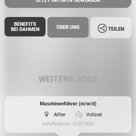
JETZT INITIATIV BEWERBEN!
BENEFITS
ÜBER UNS
TEILEN
BEI DAHMEN
Facebook
LinkedIn
WEITERE JOBS
Whatsapp
Maschinenführer (m/w/d)
Alfter
Vollzeit
Veröffentlicht: 12.07.2026