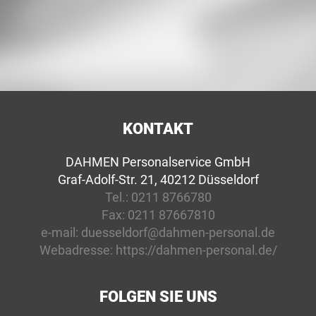
KONTAKT
DAHMEN Personalservice GmbH
Graf-Adolf-Str. 21, 40212 Düsseldorf
Tel.:
0211 8766780
Fax:
0211 87667810
e-mail:
duesseldorf@dahmen-personal.de
Webadresse:
https://dahmen-personal.de/
FOLGEN SIE UNS