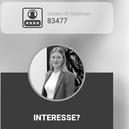
Stellen-ID-Nummer
83477
INTERESSE?