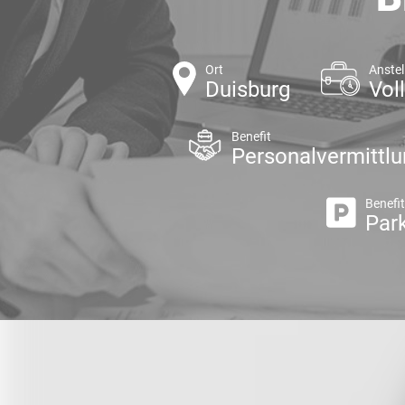
Ort
Anstel
Duisburg
Voll
Benefit
Personalvermittl
Benefi
Par