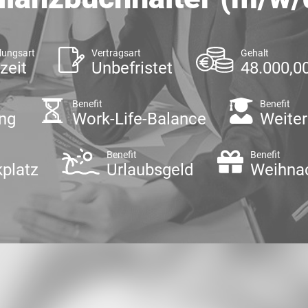
lungsart
Vertragsart
Gehalt
zeit
Unbefristet
48.000,00
Benefit
Benefit
ung
Work-Life-Balance
Weiter
t
Benefit
Benefit
kplatz
Urlaubsgeld
Weihna