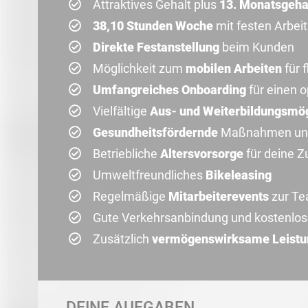
Attraktives Gehalt plus
13. Monatsgeha
38,10 Stunden Woche
mit festen Arbeit
Direkte Festanstellung
beim Kunden
Möglichkeit zum
mobilen Arbeiten
für 
Umfangreiches Onboarding
für einen o
Vielfältige
Aus- und Weiterbildungsmög
Gesundheitsfördernde
Maßnahmen un
Betriebliche
Altersvorsorge
für deine Z
Umweltfreundliches
Bikeleasing
Regelmäßige
Mitarbeiterevents
zur Te
Gute Verkehrsanbindung und kostenlo
Zusätzlich
vermögenswirksame Leist
DEINE AUFGABEN