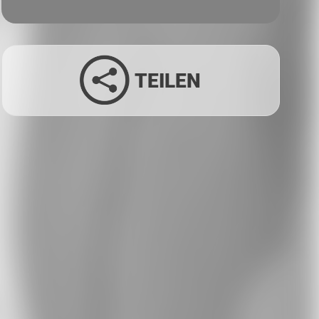
TEILEN
Facebook
Twitter
LinkedIn
Xing
Whatsapp
E-Mail