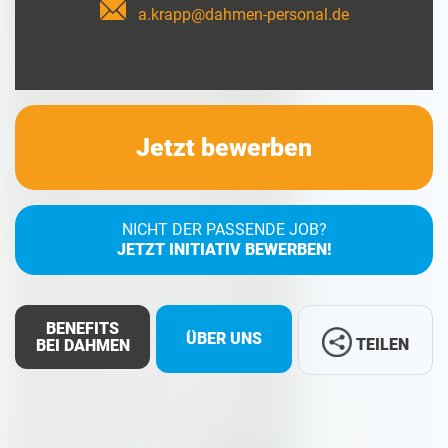
a.krapp@dahmen-personal.de
Jetzt bewerben
NICHT DER PASSENDE JOB?
JETZT INITIATIV BEWERBEN!
BENEFITS
ÜBER UNS
TEILEN
BEI DAHMEN
Facebook