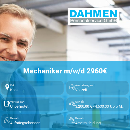
Mechaniker m/w/d 2960€
Ort
Anstellungsart
Konz
Vollzeit
Vertragsart
Gehalt
Unbefristet
3.200,00 € - 4.500,00 € pro Monat
Benefit
Benefit
Aufstiegschancen
Arbeitskleidung