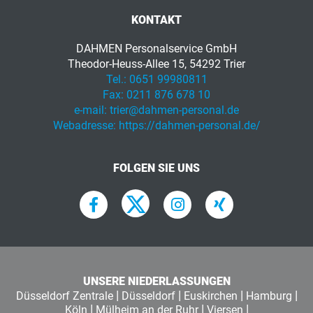
KONTAKT
DAHMEN Personalservice GmbH
Theodor-Heuss-Allee 15, 54292 Trier
Tel.:
0651 99980811
Fax:
0211 876 678 10
e-mail:
trier@dahmen-personal.de
Webadresse:
https://dahmen-personal.de/
FOLGEN SIE UNS
UNSERE NIEDERLASSUNGEN
|
|
|
|
Düsseldorf Zentrale
Düsseldorf
Euskirchen
Hamburg
|
|
|
Köln
Mülheim an der Ruhr
Viersen