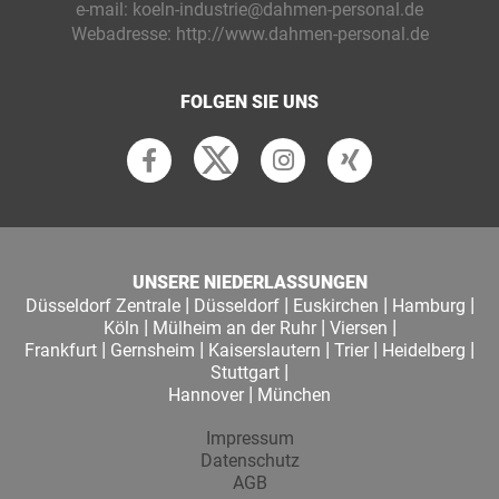
e-mail:
koeln-industrie@dahmen-personal.de
Webadresse:
http://www.dahmen-personal.de
FOLGEN SIE UNS
UNSERE NIEDERLASSUNGEN
|
|
|
|
Düsseldorf Zentrale
Düsseldorf
Euskirchen
Hamburg
|
|
|
Köln
Mülheim an der Ruhr
Viersen
|
|
|
|
|
Frankfurt
Gernsheim
Kaiserslautern
Trier
Heidelberg
|
Stuttgart
|
Hannover
München
Impressum
Datenschutz
AGB