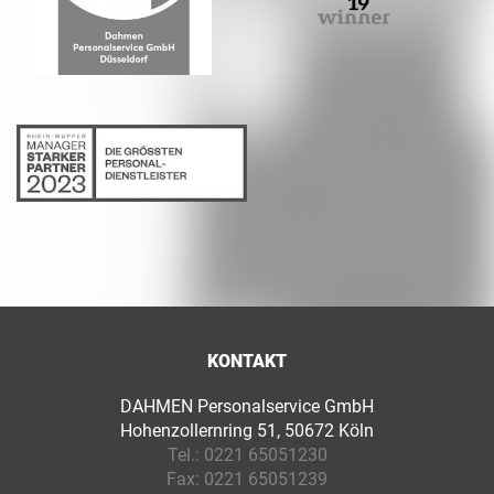
KONTAKT
DAHMEN Personalservice GmbH
Hohenzollernring 51, 50672 Köln
Tel.:
0221 65051230
Fax:
0221 65051239