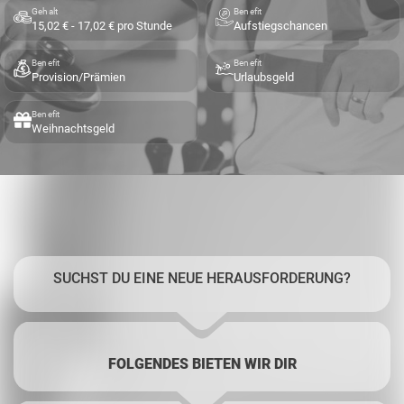
Gehalt
Benefit
15,02 € - 17,02 € pro Stunde
Aufstiegschancen
Benefit
Benefit
Provision/Prämien
Urlaubsgeld
Benefit
Weihnachtsgeld
SUCHST DU EINE NEUE HERAUSFORDERUNG?
FOLGENDES BIETEN WIR DIR