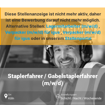
Diese Stellenanzeige ist nicht mehr aktiv, daher
ist eine Bewerbung darauf nicht mehr möglich.
Alternative Stellen:
Lagermitarbeiter (m/w/d)
,
Verpacker (m/w/d) für igus
,
Verpacker (m/w/d)
für igus
oder in unserem
Stellenportal
Staplerfahrer / Gabelstaplerfahrer
(m/w/d)
Ort
Anstellungsart
Köln
Schicht / Nacht / Wochenende