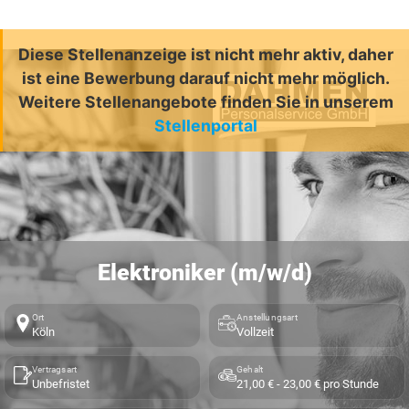
Diese Stellenanzeige ist nicht mehr aktiv, daher
ist eine Bewerbung darauf nicht mehr möglich.
Weitere Stellenangebote finden Sie in unserem
Stellenportal
Elektroniker (m/w/d)
Ort
Anstellungsart
Köln
Vollzeit
Vertragsart
Gehalt
Unbefristet
21,00 € - 23,00 € pro Stunde