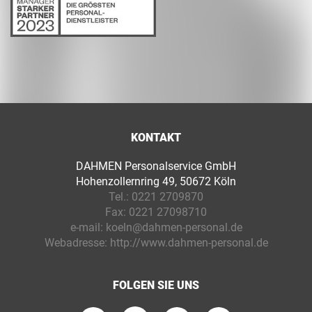
KONTAKT
DAHMEN Personalservice GmbH
Hohenzollernring 49, 50672 Köln
Tel.:
0221 2709870
Fax:
0221 27098710
e-mail:
koeln@dahmen-personal.de
Webadresse:
http://www.dahmen-personal.de
FOLGEN SIE UNS