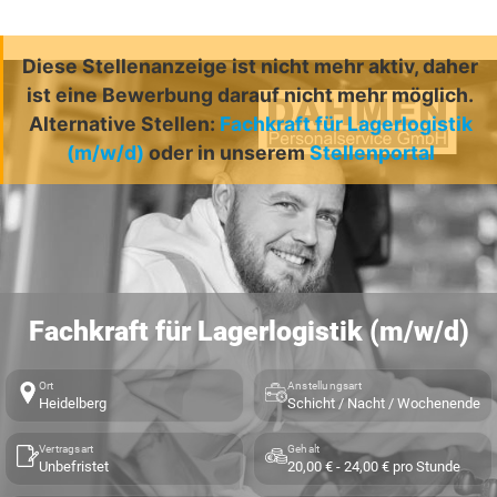
Diese Stellenanzeige ist nicht mehr aktiv, daher
ist eine Bewerbung darauf nicht mehr möglich.
Alternative Stellen:
Fachkraft für Lagerlogistik
(m/w/d)
oder in unserem
Stellenportal
Fachkraft für Lagerlogistik (m/w/d)
Ort
Anstellungsart
Heidelberg
Schicht / Nacht / Wochenende
Vertragsart
Gehalt
Unbefristet
20,00 € - 24,00 € pro Stunde