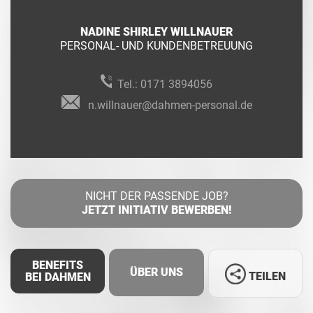
NADINE SHIRLEY WILLNAUER
PERSONAL- UND KUNDENBETREUUNG
Tel.:
0171 3894056
n.willnauer@dahmen-personal.de
NICHT DER PASSENDE JOB?
JETZT INITIATIV BEWERBEN!
BENEFITS
ÜBER UNS
TEILEN
BEI DAHMEN