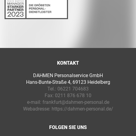
KONTAKT
DAHMEN Personalservice GmbH
Hans-Bunte-Straße 4, 69123 Heidelberg
Tel.:
06221 704683
Fax:
0211 876 678 10
e-mail:
frankfurt@dahmen-personal.de
Webadresse:
https://dahmen-personal.de/
FOLGEN SIE UNS