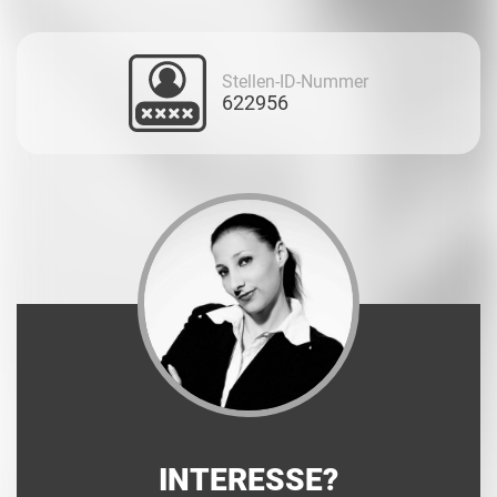
Stellen-ID-Nummer
622956
INTERESSE?