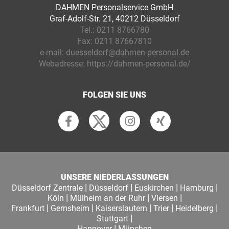
DAHMEN Personalservice GmbH
Graf-Adolf-Str. 21, 40212 Düsseldorf
Tel.:
0211 8766780
Fax:
0211 87667810
e-mail:
duesseldorf@dahmen-personal.de
Webadresse:
https://dahmen-personal.de/
FOLGEN SIE UNS
UNSERE NIEDERLASSUNGEN
|
|
|
|
Düsseldorf Zentrale
Düsseldorf
Euskirchen
Hamburg
|
|
|
Köln
Mülheim an der Ruhr
Viersen
|
|
|
|
|
Frankfurt
Gernsheim
Kaiserslautern
Trier
Heidelberg
|
Stuttgart
|
Hannover
München