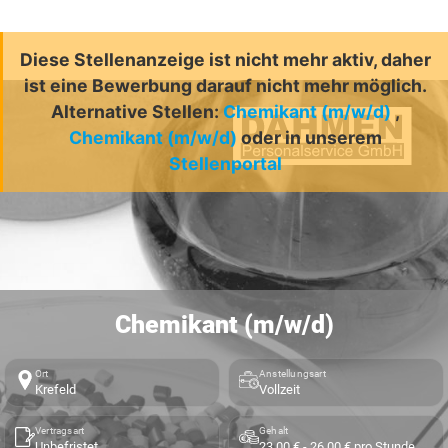
Diese Stellenanzeige ist nicht mehr aktiv, daher
ist eine Bewerbung darauf nicht mehr möglich.
Alternative Stellen:
Chemikant (m/w/d)
,
Chemikant (m/w/d)
oder in unserem
Stellenportal
Chemikant (m/w/d)
Ort
Anstellungsart
Krefeld
Vollzeit
Vertragsart
Gehalt
Unbefristet
23,00 € - 26,00 € pro Stunde