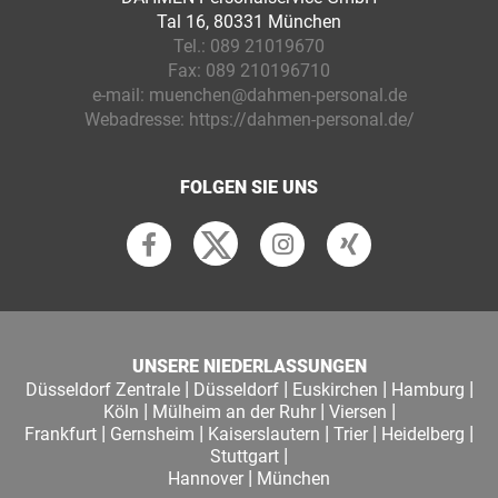
Tal 16, 80331 München
Tel.:
089 21019670
Fax:
089 210196710
e-mail:
muenchen@dahmen-personal.de
Webadresse:
https://dahmen-personal.de/
FOLGEN SIE UNS
UNSERE NIEDERLASSUNGEN
|
|
|
|
Düsseldorf Zentrale
Düsseldorf
Euskirchen
Hamburg
|
|
|
Köln
Mülheim an der Ruhr
Viersen
|
|
|
|
|
Frankfurt
Gernsheim
Kaiserslautern
Trier
Heidelberg
|
Stuttgart
|
Hannover
München