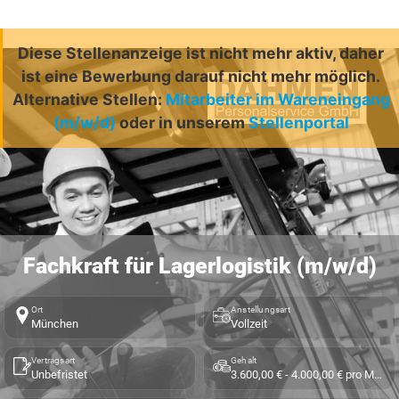
Diese Stellenanzeige ist nicht mehr aktiv, daher
ist eine Bewerbung darauf nicht mehr möglich.
Alternative Stellen:
Mitarbeiter im Wareneingang
(m/w/d)
oder in unserem
Stellenportal
Fachkraft für Lagerlogistik (m/w/d)
Ort
Anstellungsart
München
Vollzeit
Vertragsart
Gehalt
Unbefristet
3.600,00 € - 4.000,00 € pro Monat