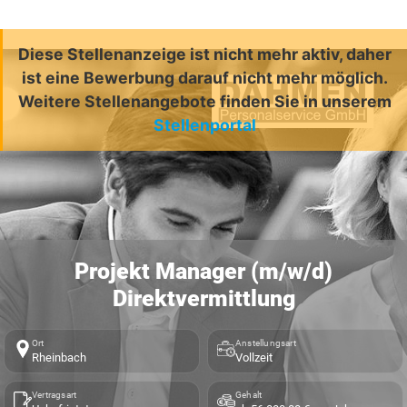
Diese Stellenanzeige ist nicht mehr aktiv, daher
ist eine Bewerbung darauf nicht mehr möglich.
Weitere Stellenangebote finden Sie in unserem
Stellenportal
Projekt Manager (m/w/d)
Direktvermittlung
Ort
Anstellungsart
Rheinbach
Vollzeit
Vertragsart
Gehalt