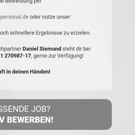
ne Bewerbung per
personal.de
oder nutze unser
ch schnellere Ergebnisse zu erzielen.
echpartner
Daniel Siemund
steht dir bei
1 270987-17
, gerne zur Verfügung!
t in deinen Händen!
SSENDE JOB?
IV BEWERBEN!