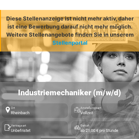
Diese Stellenanzeige ist nicht mehr aktiv, daher
ist eine Bewerbung darauf nicht mehr möglich.
Weitere Stellenangebote finden Sie in unserem
Stellenportal
Industriemechaniker (m/w/d)
Ort
Anstellungsart
Rheinbach
Vollzeit
Vertragsart
Gehalt
Unbefristet
ab 21,00 € pro Stunde