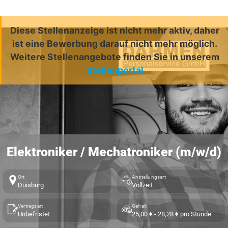
Diese Stellenanzeige ist nicht mehr aktiv, daher
ist eine Bewerbung darauf nicht mehr möglich.
Weitere Stellenangebote finden Sie in unserem
Stellenportal
Elektroniker / Mechatroniker (m/w/d)
Ort
Anstellungsart
Duisburg
Vollzeit
Vertragsart
Gehalt
Unbefristet
25,00 € - 28,28 € pro Stunde