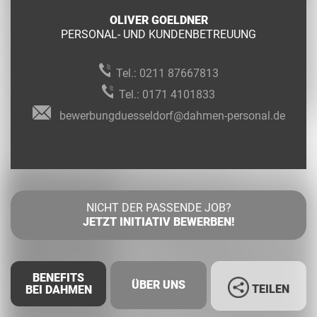
OLIVER GOELDNER
PERSONAL- UND KUNDENBETREUUNG
Tel.:
0211 87667813
Tel.:
0171 4101833
bewerbungduesseldorf@dahmen-personal.de
NICHT DER PASSENDE JOB?
JETZT INITIATIV BEWERBEN!
BENEFITS
ÜBER UNS
TEILEN
BEI DAHMEN