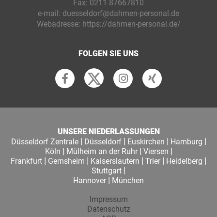
Fax:
0211 87667810
e-mail:
duesseldorf@dahmen-personal.de
Webadresse:
https://dahmen-personal.de/
FOLGEN SIE UNS
UNSERE NIEDERLASSUNGEN
|
|
|
|
Düsseldorf Zentrale
Düsseldorf
Euskirchen
Hamburg
|
|
|
Köln
Mülheim an der Ruhr
Viersen
|
|
|
|
|
Frankfurt
Gernsheim
Kaiserslautern
Trier
Heidelberg
|
Stuttgart
|
Hannover
München
Impressum
Datenschutz