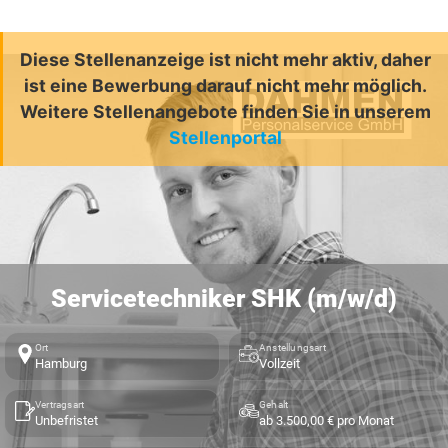
Diese Stellenanzeige ist nicht mehr aktiv, daher
ist eine Bewerbung darauf nicht mehr möglich.
Weitere Stellenangebote finden Sie in unserem
Stellenportal
Servicetechniker SHK (m/w/d)
Ort
Anstellungsart
Hamburg
Vollzeit
Vertragsart
Gehalt
Unbefristet
ab 3.500,00 € pro Monat