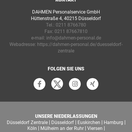
DAHMEN Personalservice GmbH
Hüttenstraße 4, 40215 Düsseldorf
Tel.:
0211 8766780
Fax:
0211 87667810
e-mail:
info@dahmen-personal.de
Webadresse:
https://dahmen-personal.de/duesseldorf-
zentrale
FOLGEN SIE UNS
UNSERE NIEDERLASSUNGEN
|
|
|
|
Düsseldorf Zentrale
Düsseldorf
Euskirchen
Hamburg
|
|
|
Köln
Mülheim an der Ruhr
Viersen