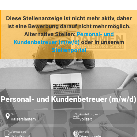
Diese Stellenanzeige ist nicht mehr aktiv, daher
ist eine Bewerbung darauf nicht mehr möglich.
Alternative Stellen:
Personal- und
Kundenbetreuer (m/w/d)
oder in unserem
Stellenportal
Personal- und Kundenbetreuer (m/w/d)
Ort
Anstellungsart
Kaiserslautern
Vollzeit
Vertragsart
Benefit
Unbefristet
Diensthandy