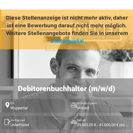
Diese Stellenanzeige ist nicht mehr aktiv, daher
ist eine Bewerbung darauf nicht mehr möglich.
Weitere Stellenangebote finden Sie in unserem
Stellenportal
Debitorenbuchhalter (m/w/d)
Ort
Anstellungsart
Wuppertal
Vollzeit
Vertragsart
Gehalt
Unbefristet
39.000,00 € - 41.000,00 € pro Jahr