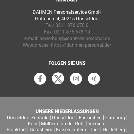
DAHMEN Personalservice GmbH
Hüttenstr. 4, 40215 Düsseldorf
Tel.:
0211 876 678 0
Fax:
0211 876 678 10
e-mail:
bewerbung@dahmen-personal.de
Webadresse:
https://dahmen-personal.de/
FOLGEN SIE UNS
UNSERE NIEDERLASSUNGEN
|
|
|
|
Düsseldorf Zentrale
Düsseldorf
Euskirchen
Hamburg
|
|
|
Köln
Mülheim an der Ruhr
Viersen
|
|
|
|
|
Frankfurt
Gernsheim
Kaiserslautern
Trier
Heidelberg