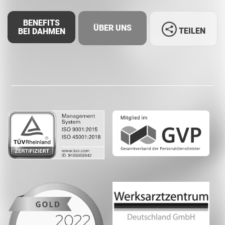
BENEFITS
ÜBER UNS
TEILEN
BEI DAHMEN
Facebook
LinkedIn
Whatsapp