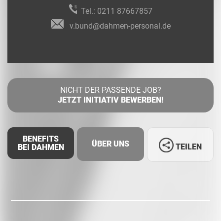
Tel.:
0211 87667857
v.bund@dahmen-personal.de
NICHT DER PASSENDE JOB?
JETZT INITIATIV BEWERBEN!
BENEFITS
ÜBER UNS
TEILEN
BEI DAHMEN
Facebook
LinkedIn