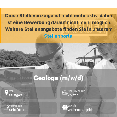
Diese Stellenanzeige ist nicht mehr aktiv, daher
ist eine Bewerbung darauf nicht mehr möglich.
Weitere Stellenangebote finden Sie in unserem
Stellenportal
Geologe (m/w/d)
Ort
Anstellungsart
Stuttgart
Vollzeit
Vertragsart
Benefit
Unbefristet
Weihnachtsgeld