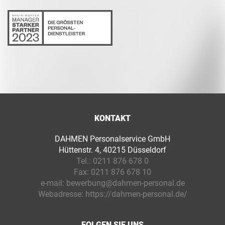
KONTAKT
DAHMEN Personalservice GmbH
Hüttenstr. 4, 40215 Düsseldorf
Tel.:
0211 876 678 0
Fax:
0211 876 678 10
e-mail:
bewerbung@dahmen-personal.de
Webadresse:
https://dahmen-personal.de/
FOLGEN SIE UNS