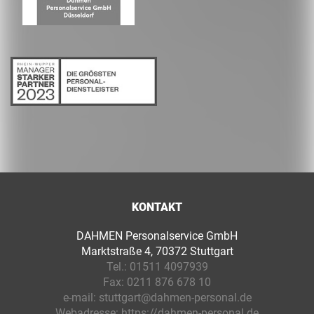
KONTAKT
DAHMEN Personalservice GmbH
Marktstraße 4, 70372 Stuttgart
Tel.:
01511 4097939
Fax:
0211 876 678 10
e-mail:
stuttgart@dahmen-personal.de
Webadresse:
https://dahmen-personal.de