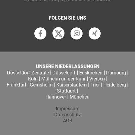
FOLGEN SIE UNS
UNSERE NIEDERLASSUNGEN
|
|
|
|
Düsseldorf Zentrale
Düsseldorf
Euskirchen
Hamburg
|
|
|
Köln
Mülheim an der Ruhr
Viersen
|
|
|
|
|
Frankfurt
Gernsheim
Kaiserslautern
Trier
Heidelberg
|
Stuttgart
|
Hannover
München
Impressum
Datenschutz
AGB