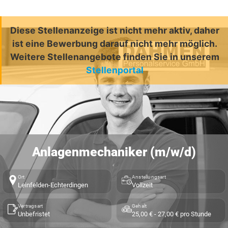
Diese Stellenanzeige ist nicht mehr aktiv, daher
ist eine Bewerbung darauf nicht mehr möglich.
Weitere Stellenangebote finden Sie in unserem
Stellenportal
Anlagenmechaniker (m/w/d)
Ort
Anstellungsart
Leinfelden-Echterdingen
Vollzeit
Vertragsart
Gehalt
Unbefristet
25,00 € - 27,00 € pro Stunde