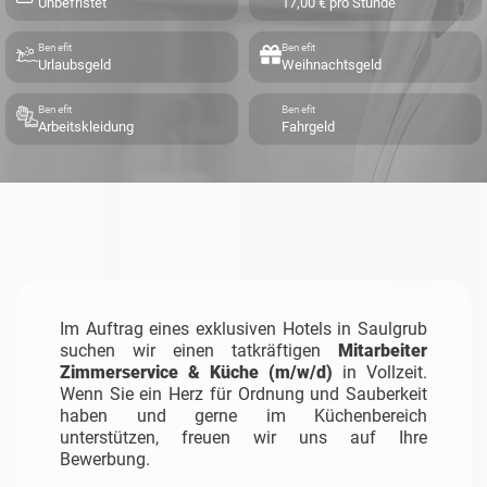
Unbefristet
17,00 € pro Stunde
Benefit
Benefit
Urlaubsgeld
Weihnachtsgeld
Benefit
Benefit
Arbeitskleidung
Fahrgeld
Im Auftrag eines exklusiven Hotels in Saulgrub
suchen wir einen tatkräftigen
Mitarbeiter
Zimmerservice & Küche (m/w/d)
in Vollzeit.
Wenn Sie ein Herz für Ordnung und Sauberkeit
haben und gerne im Küchenbereich
unterstützen, freuen wir uns auf Ihre
Bewerbung.