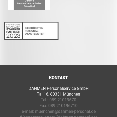
KONTAKT
DAHMEN Personalservice GmbH
Tal 16, 80331 München
Tel.:
089 21019670
Fax:
089 210196710
e-mail:
muenchen@dahmen-personal.de