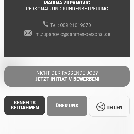
MARINA ZUPANOVIC
PERSONAL- UND KUNDENBETREUUNG
Tel.:
089 21019670
m.zupanovic@dahmen-personal.de
NICHT DER PASSENDE JOB?
JETZT INITIATIV BEWERBEN!
BENEFITS
ÜBER UNS
TEILEN
BEI DAHMEN
Facebook