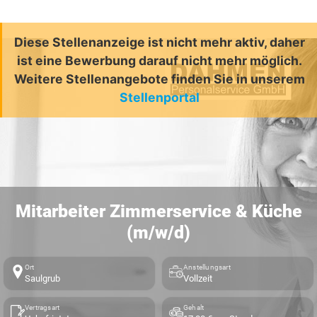
Diese Stellenanzeige ist nicht mehr aktiv, daher
ist eine Bewerbung darauf nicht mehr möglich.
Weitere Stellenangebote finden Sie in unserem
Stellenportal
Mitarbeiter Zimmerservice & Küche
(m/w/d)
Ort
Anstellungsart
Saulgrub
Vollzeit
Vertragsart
Gehalt