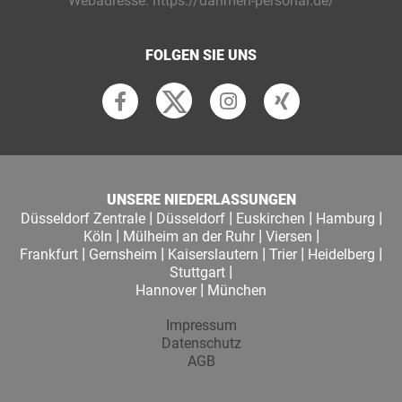
Webadresse:
https://dahmen-personal.de/
FOLGEN SIE UNS
UNSERE NIEDERLASSUNGEN
|
|
|
|
Düsseldorf Zentrale
Düsseldorf
Euskirchen
Hamburg
|
|
|
Köln
Mülheim an der Ruhr
Viersen
|
|
|
|
|
Frankfurt
Gernsheim
Kaiserslautern
Trier
Heidelberg
|
Stuttgart
|
Hannover
München
Impressum
Datenschutz
AGB