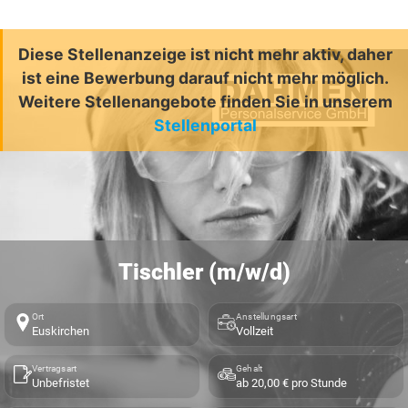
Diese Stellenanzeige ist nicht mehr aktiv, daher
ist eine Bewerbung darauf nicht mehr möglich.
Weitere Stellenangebote finden Sie in unserem
Stellenportal
Tischler (m/w/d)
Ort
Anstellungsart
Euskirchen
Vollzeit
Vertragsart
Gehalt
Unbefristet
ab 20,00 € pro Stunde