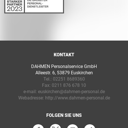
KONTAKT
DAHMEN Personalservice GmbH
Alleestr. 6, 53879 Euskirchen
Tel.:
02251 8689360
Fax:
0211 876 678 10
e-mail:
euskirchen@dahmen-personal.de
Webadresse:
http://www.dahmen-personal.de
FOLGEN SIE UNS