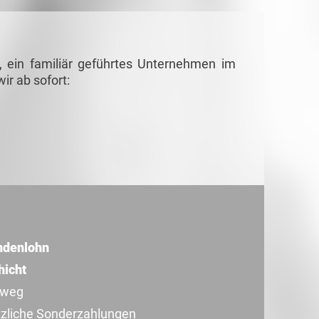
, ein familiär geführtes Unternehmen im
ir ab sofort:
undenlohn
hicht
sweg
tzliche Sonderzahlungen