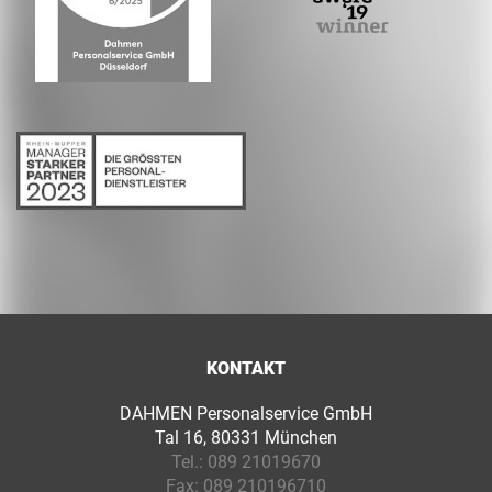
KONTAKT
DAHMEN Personalservice GmbH
Tal 16, 80331 München
Tel.:
089 21019670
Fax:
089 210196710