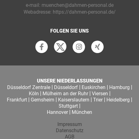
e-mail:
muenchen@dahmen-personal.de
Webadresse:
https://dahmen-personal.de/
FOLGEN SIE UNS
UNSERE NIEDERLASSUNGEN
|
|
|
|
Düsseldorf Zentrale
Düsseldorf
Euskirchen
Hamburg
|
|
|
Köln
Mülheim an der Ruhr
Viersen
|
|
|
|
|
Frankfurt
Gernsheim
Kaiserslautern
Trier
Heidelberg
|
Stuttgart
|
Hannover
München
Impressum
Datenschutz
AGB