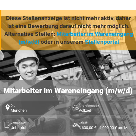
Diese Stellenanzeige ist nicht mehr aktiv, daher
ist eine Bewerbung darauf nicht mehr möglich.
Alternative Stellen:
Mitarbeiter im Wareneingang
(m/w/d)
oder in unserem
Stellenportal
Mitarbeiter im Wareneingang (m/w/d)
Ort
Anstellungsart
München
Vollzeit
Vertragsart
Gehalt
Unbefristet
3.600,00 € - 4.000,00 € pro Monat