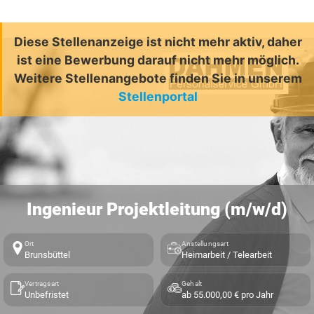
Diese Stellenanzeige ist nicht mehr aktiv, daher
ist eine Bewerbung darauf nicht mehr möglich.
Weitere Stellenangebote finden Sie in unserem
Stellenportal
Ingenieur Projektleitung (m/w/d)
Ort
Anstellungsart
Brunsbüttel
Heimarbeit / Telearbeit
Vertragsart
Gehalt
Unbefristet
ab 55.000,00 € pro Jahr