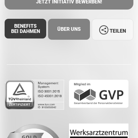
JETZT INITIATIV BEWERBEN!
BENEFITS
ÜBER UNS
TEILEN
BEI DAHMEN
Facebook
LinkedIn
Whatsapp