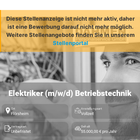
Diese Stellenanzeige ist nicht mehr aktiv, daher
ist eine Bewerbung darauf nicht mehr möglich.
Weitere Stellenangebote finden Sie in unserem
Stellenportal
Elektriker (m/w/d) Betriebstechnik
Ort
Anstellungsart
Flörsheim
Vollzeit
Vertragsart
Gehalt
Unbefristet
55.000,00 € pro Jahr