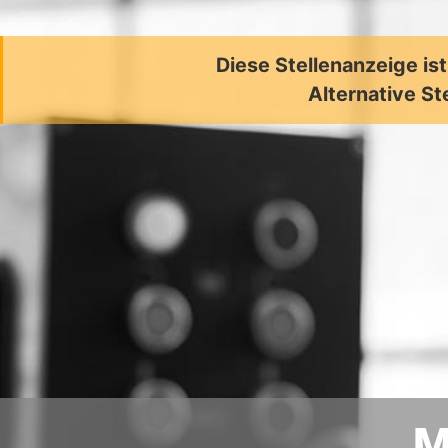
Diese Stellenanzeige is
Alternative St
M