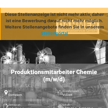
Diese Stellenanzeige ist nicht mehr aktiv, daher
ist eine Bewerbung darauf nicht mehr möglich.
Weitere Stellenangebote finden Sie in unserem
Stellenportal
Produktionsmitarbeiter Chemie
(m/w/d)
Ort
Anstellungsart
Ostfildern
Vollzeit
Vertragsart
Gehalt