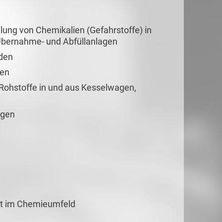
ung von Chemikalien (Gefahrstoffe) in
Übernahme- und Abfüllanlagen
nden
ben
 Rohstoffe in und aus Kesselwagen,
agen
eit im Chemieumfeld