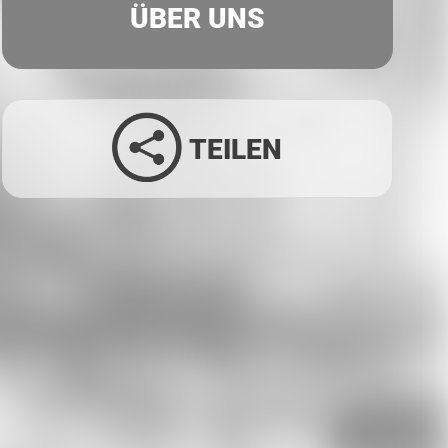
ÜBER UNS
TEILEN
Facebook
Twitter
LinkedIn
Xing
Whatsapp
E-Mail