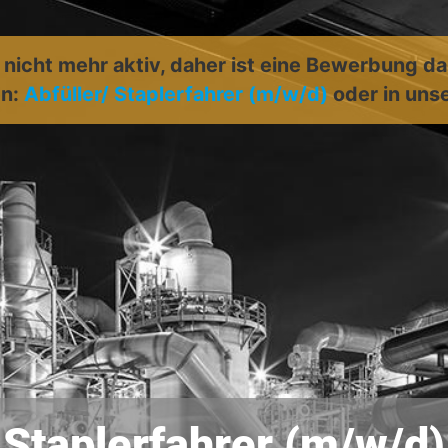
t nicht mehr aktiv, daher ist eine Bewerbung d
en:
Abfüller/ Staplerfahrer (m/w/d)
oder in un
Staplerfahrer (m/w/d)