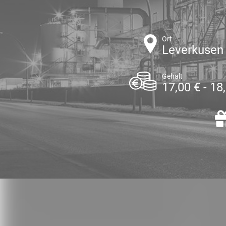
Ort
Leverkusen
Gehalt
17,00 € - 18