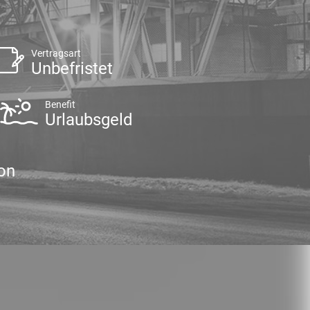
Vertragsart
Unbefristet
Benefit
Urlaubsgeld
on