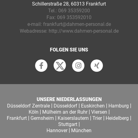
Schillerstraße 28, 60313 Frankfurt
Tel.:
069 35359200
Fax:
069 353592010
e-mail:
frankfurt@dahmen-personal.de
Webadresse:
http://www.dahmen-personal.de
FOLGEN SIE UNS
UNSERE NIEDERLASSUNGEN
|
|
|
|
Düsseldorf Zentrale
Düsseldorf
Euskirchen
Hamburg
|
|
|
Köln
Mülheim an der Ruhr
Viersen
|
|
|
|
|
Frankfurt
Gernsheim
Kaiserslautern
Trier
Heidelberg
|
Stuttgart
|
Hannover
München