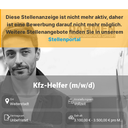
Diese Stellenanzeige ist nicht mehr aktiv, daher
ist eine Bewerbung darauf nicht mehr möglich.
Weitere Stellenangebote finden Sie in unserem
Stellenportal
Kfz-Helfer (m/w/d)
Ort
Anstellungsart
Weiterstadt
Vollzeit
Vertragsart
Gehalt
Unbefristet
3.100,00 € - 3.500,00 € pro Monat