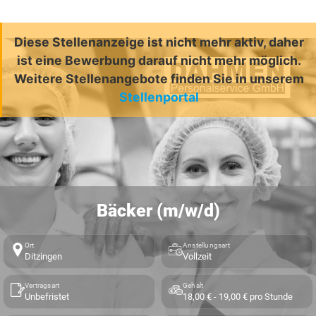
Diese Stellenanzeige ist nicht mehr aktiv, daher
ist eine Bewerbung darauf nicht mehr möglich.
Weitere Stellenangebote finden Sie in unserem
Stellenportal
Bäcker (m/w/d)
Ort
Anstellungsart
Ditzingen
Vollzeit
Vertragsart
Gehalt
Unbefristet
18,00 € - 19,00 € pro Stunde