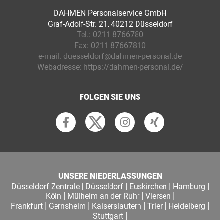
DAHMEN Personalservice GmbH
Graf-Adolf-Str. 21, 40212 Düsseldorf
Tel.:
0211 8766780
Fax:
0211 87667810
e-mail:
duesseldorf@dahmen-personal.de
Webadresse:
https://dahmen-personal.de/
FOLGEN SIE UNS
UNSERE NIEDERLASSUNGEN
|
|
|
|
Düsseldorf Zentrale
Düsseldorf
Euskirchen
Hamburg
|
|
|
Köln
Mülheim an der Ruhr
Viersen
|
|
|
|
|
Frankfurt
Gernsheim
Kaiserslautern
Trier
Heidelberg
|
Stuttgart