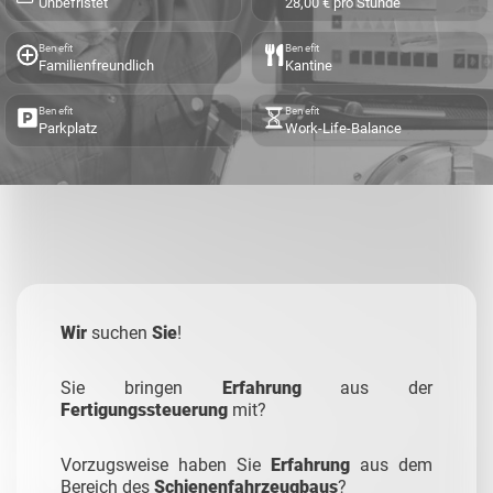
Unbefristet
28,00 € pro Stunde
Benefit
Benefit
Familienfreundlich
Kantine
Benefit
Benefit
Parkplatz
Work-Life-Balance
Wir
suchen
Sie
!
Sie bringen
Erfahrung
aus der
Fertigungssteuerung
mit?
Vorzugsweise haben Sie
Erfahrung
aus dem
Bereich des
Schienenfahrzeugbaus
?