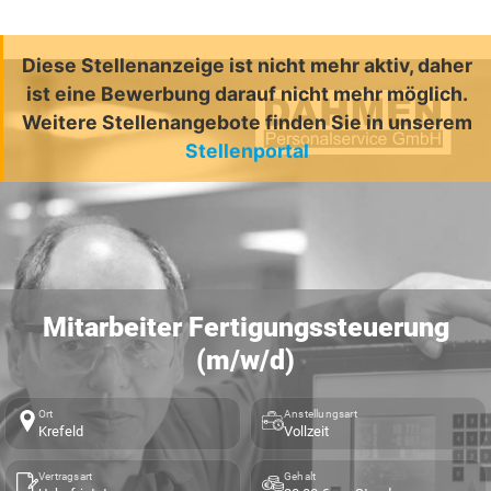
Diese Stellenanzeige ist nicht mehr aktiv, daher
ist eine Bewerbung darauf nicht mehr möglich.
Weitere Stellenangebote finden Sie in unserem
Stellenportal
Mitarbeiter Fertigungssteuerung
(m/w/d)
Ort
Anstellungsart
Krefeld
Vollzeit
Vertragsart
Gehalt