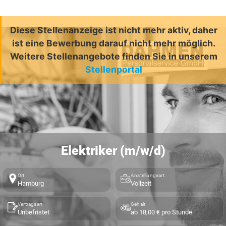
Diese Stellenanzeige ist nicht mehr aktiv, daher
ist eine Bewerbung darauf nicht mehr möglich.
Weitere Stellenangebote finden Sie in unserem
Stellenportal
Elektriker (m/w/d)
Ort
Anstellungsart
Hamburg
Vollzeit
Vertragsart
Gehalt
Unbefristet
ab 18,00 € pro Stunde