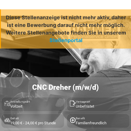
Diese Stellenanzeige ist nicht mehr aktiv, daher
ist eine Bewerbung darauf nicht mehr möglich.
Weitere Stellenangebote finden Sie in unserem
Stellenportal
CNC Dreher (m/w/d)
Anstellungsart
Vertragsart
Vollzeit
Unbefristet
Gehalt
Benefit
19,00 € - 24,00 € pro Stunde
Familienfreundlich