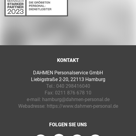
KONTAKT
DAHMEN Personalservice GmbH
Liebigstraße 2-20, 22113 Hamburg
Tel.:
040 298416040
Fax:
0211 876 678 10
e-mail:
hamburg@dahmen-personal.de
Webadresse:
https://www.dahmen-personal.de
FOLGEN SIE UNS