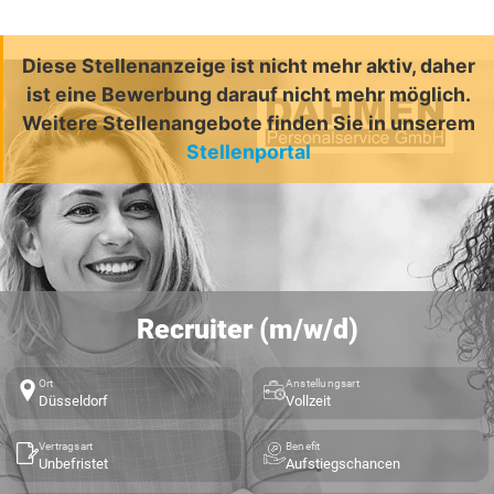
Diese Stellenanzeige ist nicht mehr aktiv, daher
ist eine Bewerbung darauf nicht mehr möglich.
Weitere Stellenangebote finden Sie in unserem
Stellenportal
Recruiter (m/w/d)
Ort
Anstellungsart
Düsseldorf
Vollzeit
Vertragsart
Benefit
Unbefristet
Aufstiegschancen