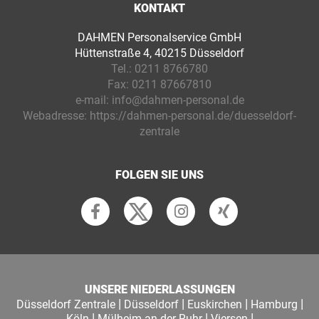
KONTAKT
DAHMEN Personalservice GmbH
Hüttenstraße 4, 40215 Düsseldorf
Tel.:
0211 8766780
Fax:
0211 87667810
e-mail:
info@dahmen-personal.de
Webadresse:
https://dahmen-personal.de/duesseldorf-
zentrale
FOLGEN SIE UNS
UNSERE NIEDERLASSUNGEN
|
|
|
|
Düsseldorf Zentrale
Düsseldorf
Euskirchen
Hamburg
|
|
|
Köln
Mülheim an der Ruhr
Viersen