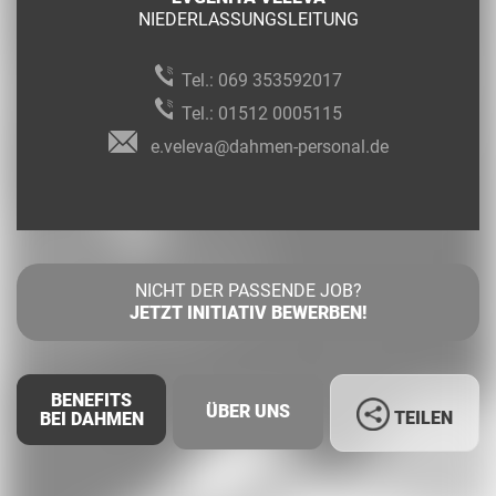
NIEDERLASSUNGSLEITUNG
Tel.:
069 353592017
Tel.:
01512 0005115
e.veleva@dahmen-personal.de
NICHT DER PASSENDE JOB?
JETZT INITIATIV BEWERBEN!
BENEFITS
ÜBER UNS
TEILEN
BEI DAHMEN