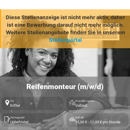
Diese Stellenanzeige ist nicht mehr aktiv, daher
ist eine Bewerbung darauf nicht mehr möglich.
Weitere Stellenangebote finden Sie in unserem
Stellenportal
Reifenmonteur (m/w/d)
Ort
Anstellungsart
Kriftel
Vollzeit
Vertragsart
Gehalt
Unbefristet
15,00 € - 17,00 € pro Stunde