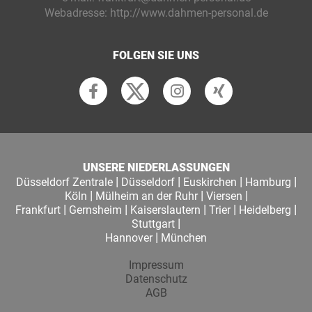
Webadresse:
http://www.dahmen-personal.de
FOLGEN SIE UNS
UNSERE NIEDERLASSUNGEN
|
|
|
|
Düsseldorf Zentrale
Düsseldorf
Euskirchen
Hamburg
|
|
|
Köln
Mülheim an der Ruhr
Viersen
|
|
|
|
|
Frankfurt
Gernsheim
Kaiserslautern
Trier
Heidelberg
|
Stuttgart
|
Hannover
München
Impressum
Datenschutz
AGB