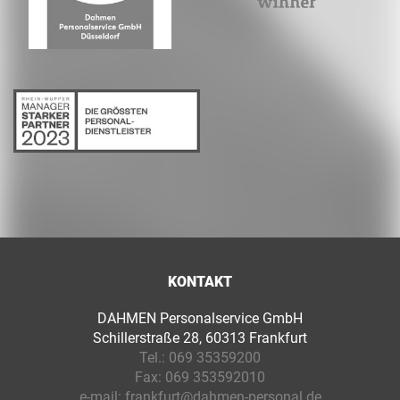
KONTAKT
DAHMEN Personalservice GmbH
Schillerstraße 28, 60313 Frankfurt
Tel.:
069 35359200
Fax:
069 353592010
e-mail:
frankfurt@dahmen-personal.de