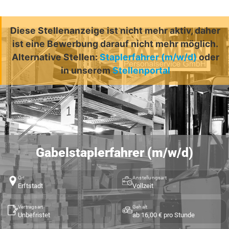
Diese Stellenanzeige ist nicht mehr aktiv, daher
ist eine Bewerbung darauf nicht mehr möglich.
Alternative Stellen:
Staplerfahrer (m/w/d)
oder
in unserem
Stellenportal
Gabelstaplerfahrer (m/w/d)
Ort
Anstellungsart
Erftstadt
Vollzeit
Vertragsart
Gehalt
Unbefristet
ab 16,00 € pro Stunde