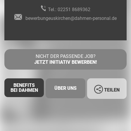
Tel.:
02251 8689362
bewerbungeuskirchen@dahmen-personal.de
NICHT DER PASSENDE JOB?
JETZT INITIATIV BEWERBEN!
BENEFITS
ÜBER UNS
TEILEN
BEI DAHMEN
Facebook
LinkedIn