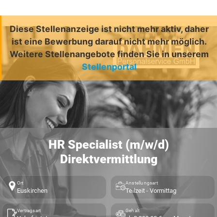
Diese Stellenanzeige ist nicht mehr aktiv, daher
ist eine Bewerbung darauf nicht mehr möglich.
Weitere Stellenangebote finden Sie in unserem
Stellenportal
HR Specialist (m/w/d)
Direktvermittlung
Ort
Anstellungsart
Euskirchen
Teilzeit - Vormittag
Vertragsart
Gehalt