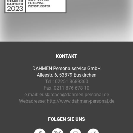
KONTAKT
DAHMEN Personalservice GmbH
Alleestr. 6, 53879 Euskirchen
Tel.:
02251 8689360
Fax:
0211 876 678 10
e-mail:
euskirchen@dahmen-personal.de
Webadresse:
http://www.dahmen-personal.de
FOLGEN SIE UNS