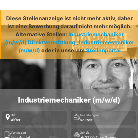
Diese Stellenanzeige ist nicht mehr aktiv, daher
ist eine Bewerbung darauf nicht mehr möglich.
Alternative Stellen:
Industriemechaniker
(m/w/d) Direktvermittlung
,
Industriemechaniker
(m/w/d)
oder in unserem
Stellenportal
Industriemechaniker (m/w/d)
Ort
Anstellungsart
Alfter
Vollzeit
Vertragsart
Gehalt
Unbefristet
ab 21,00 € pro Stunde