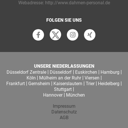
Webadresse:
http://www.dahmen-personal.de
FOLGEN SIE UNS
UNSERE NIEDERLASSUNGEN
|
|
|
|
Düsseldorf Zentrale
Düsseldorf
Euskirchen
Hamburg
|
|
|
Köln
Mülheim an der Ruhr
Viersen
|
|
|
|
|
Frankfurt
Gernsheim
Kaiserslautern
Trier
Heidelberg
|
Stuttgart
|
Hannover
München
Impressum
Datenschutz
AGB