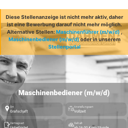
Diese Stellenanzeige ist nicht mehr aktiv, daher
ist eine Bewerbung darauf nicht mehr möglich.
Alternative Stellen:
Maschinenführer (m/w/d)
,
Maschinenbediener (m/w/d)
oder in unserem
Stellenportal
Maschinenbediener (m/w/d)
Ort
Anstellungsart
Grafschaft
Vollzeit
Vertragsart
Gehalt
Unbefristet
ab 16,00 € pro Stunde