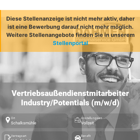
Diese Stellenanzeige ist nicht mehr aktiv, daher
ist eine Bewerbung darauf nicht mehr möglich.
Weitere Stellenangebote finden Sie in unserem
Stellenportal
Vertriebsaußendienstmitarbeiter
Industry/Potentials (m/w/d)
Ort
Anstellungsart
Schalksmühle
Vollzeit
Vertragsart
Benefit