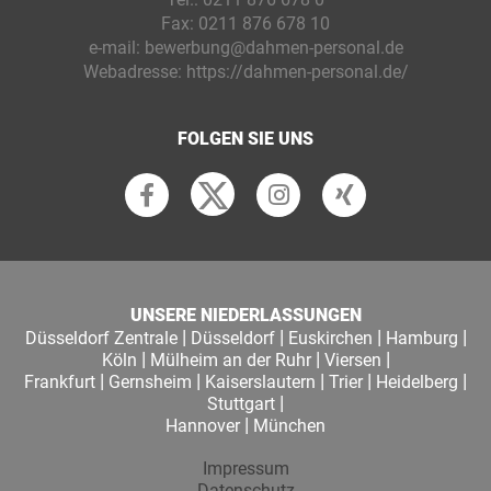
Fax:
0211 876 678 10
e-mail:
bewerbung@dahmen-personal.de
Webadresse:
https://dahmen-personal.de/
FOLGEN SIE UNS
UNSERE NIEDERLASSUNGEN
|
|
|
|
Düsseldorf Zentrale
Düsseldorf
Euskirchen
Hamburg
|
|
|
Köln
Mülheim an der Ruhr
Viersen
|
|
|
|
|
Frankfurt
Gernsheim
Kaiserslautern
Trier
Heidelberg
|
Stuttgart
|
Hannover
München
Impressum
Datenschutz