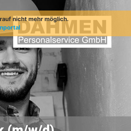
arauf nicht mehr möglich.
enportal
ik (m/w/d)