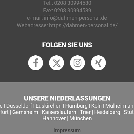
Tel.:
0208 30994580
Fax:
0208 30994589
e-mail:
info@dahmen-personal.de
Webadresse:
https://dahmen-personal.de/
FOLGEN SIE UNS
UNSERE NIEDERLASSUNGEN
le
|
Düsseldorf
|
Euskirchen
|
Hamburg
|
Köln
|
Mülheim an 
furt
|
Gernsheim
|
Kaiserslautern
|
Trier
|
Heidelberg
|
Stut
Hannover
|
München
Impressum