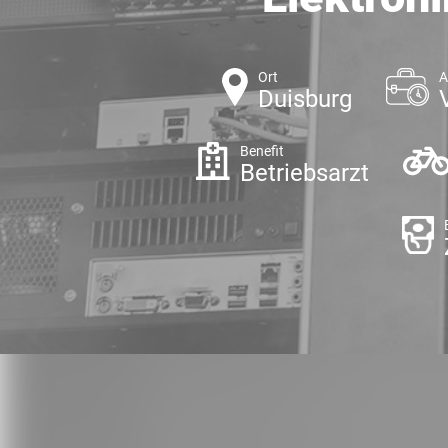
Ort
A
Duisburg
Benefit
Betriebsarzt