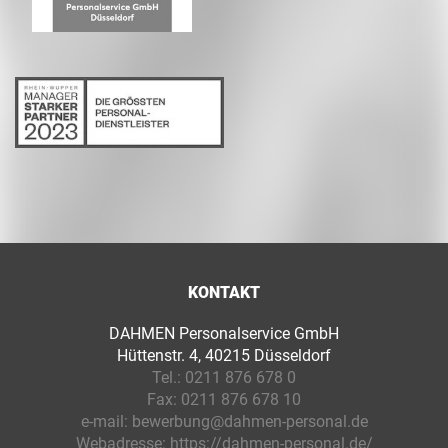
KONTAKT
DAHMEN Personalservice GmbH
Hüttenstr. 4, 40215 Düsseldorf
Tel.:
0211 876 678 0
Fax:
0211 876 678 10
e-mail:
bewerbung@dahmen-personal.de
Webadresse:
https://dahmen-personal.de/