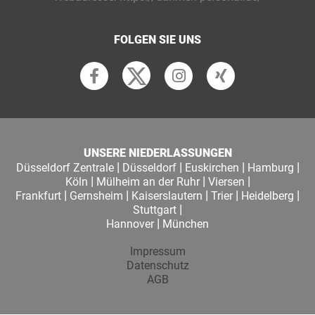
FOLGEN SIE UNS
UNSERE NIEDERLASSUNGEN
|
|
|
|
Düsseldorf Zentrale
Düsseldorf
Euskirchen
Hamburg
|
|
|
Köln
Mülheim an der Ruhr
Viersen
|
|
|
|
|
Frankfurt
Gernsheim
Kaiserslautern
Trier
Heidelberg
|
Stuttgart
|
Hannover
München
Impressum
Datenschutz
AGB