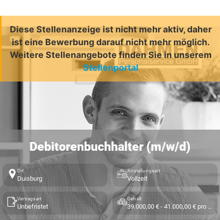
Diese Stellenanzeige ist nicht mehr aktiv, daher
ist eine Bewerbung darauf nicht mehr möglich.
Weitere Stellenangebote finden Sie in unserem
Stellenportal
Debitorenbuchhalter (m/w/d)
Ort
Anstellungsart
Duisburg
Vollzeit
Vertragsart
Gehalt
Unbefristet
39.000,00 € - 41.000,00 € pro Jahr