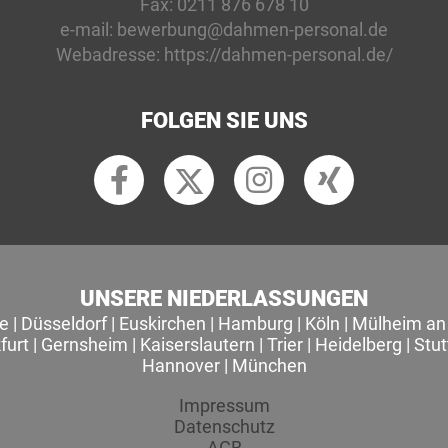
Fax:
0211 876 678 10
e-mail:
bewerbung@dahmen-personal.de
Webadresse:
https://dahmen-personal.de/
FOLGEN SIE UNS
UNSERE NIEDERLASSUNGEN
le
|
Düsseldorf
|
Euskirchen
|
Hamburg
|
Köln
|
Mülheim an 
furt
|
Gernsheim
|
Kaiserslautern
|
Trier
|
Heidelberg
|
Stut
Hannover
|
München
Impressum
Datenschutz
AGB