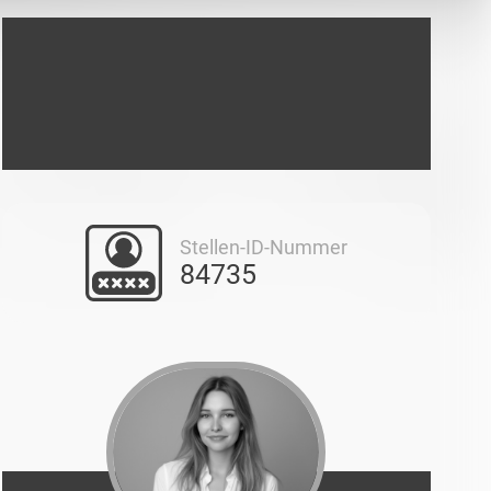
Stellen-ID-Nummer
84735