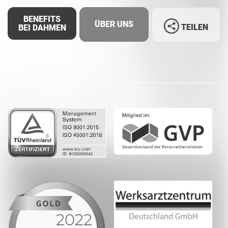
BENEFITS
ÜBER UNS
TEILEN
BEI DAHMEN
Facebook
LinkedIn
Whatsapp