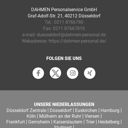
DAHMEN Personalservice GmbH
Graf-Adolf-Str. 21, 40212 Düsseldorf
Tel.:
0211 8766780
Fax:
0211 87667810
e-mail:
duesseldorf@dahmen-personal.de
Webadresse:
https://dahmen-personal.de/
FOLGEN SIE UNS
UNSERE NIEDERLASSUNGEN
|
|
|
|
Düsseldorf Zentrale
Düsseldorf
Euskirchen
Hamburg
|
|
|
Köln
Mülheim an der Ruhr
Viersen
|
|
|
|
|
Frankfurt
Gernsheim
Kaiserslautern
Trier
Heidelberg
|
Stuttgart