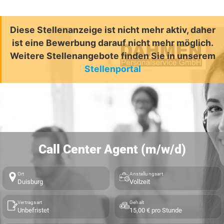
Diese Stellenanzeige ist nicht mehr aktiv, daher
ist eine Bewerbung darauf nicht mehr möglich.
Weitere Stellenangebote finden Sie in unserem
Stellenportal
Call Center Agent (m/w/d)
Ort
Anstellungsart
Duisburg
Vollzeit
Vertragsart
Gehalt
Unbefristet
15,00 € pro Stunde