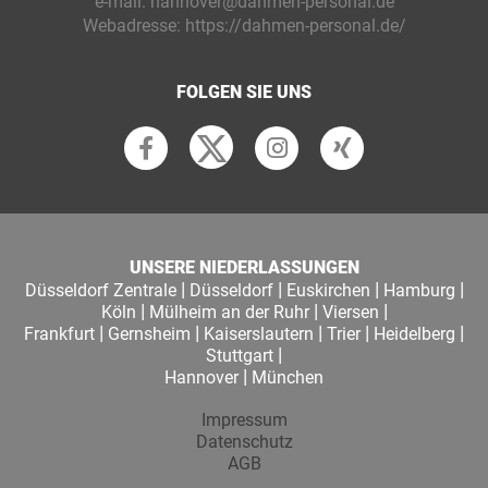
e-mail:
hannover@dahmen-personal.de
Webadresse:
https://dahmen-personal.de/
FOLGEN SIE UNS
UNSERE NIEDERLASSUNGEN
|
|
|
|
Düsseldorf Zentrale
Düsseldorf
Euskirchen
Hamburg
|
|
|
Köln
Mülheim an der Ruhr
Viersen
|
|
|
|
|
Frankfurt
Gernsheim
Kaiserslautern
Trier
Heidelberg
|
Stuttgart
|
Hannover
München
Impressum
Datenschutz
AGB