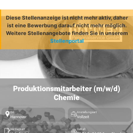
Diese Stellenanzeige ist nicht mehr aktiv, daher
ist eine Bewerbung darauf nicht mehr möglich.
Weitere Stellenangebote finden Sie in unserem
Stellenportal
Produktionsmitarbeiter (m/w/d)
Chemie
Ort
Anstellungsart
Hannover
Vollzeit
Vertragsart
Gehalt