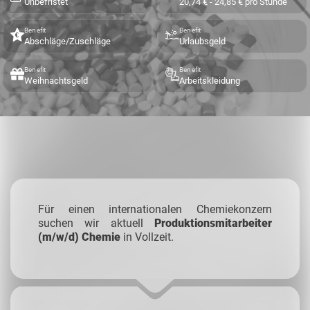
Unbefristet
20,74 € - 24,85 € pro Stunde
Benefit
Benefit
Abschläge/Zuschläge
Urlaubsgeld
Benefit
Benefit
Weihnachtsgeld
Arbeitskleidung
Für einen internationalen Chemiekonzern
suchen wir aktuell
Produktionsmitarbeiter
(m/w/d) Chemie
in Vollzeit.