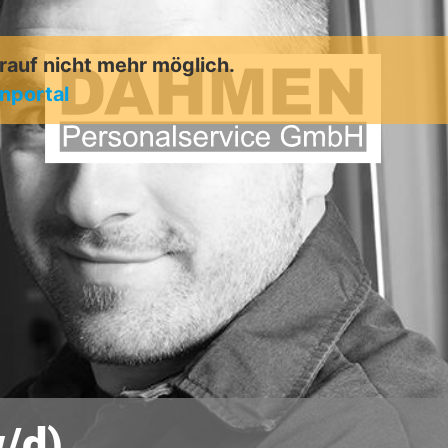
arauf nicht mehr möglich.
enportal
/d)