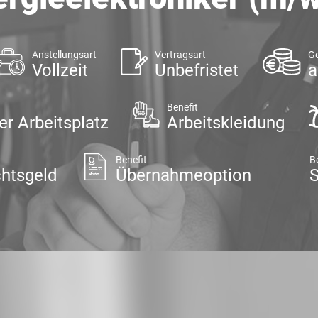
Anstellungsart
Vertragsart
Ge
Vollzeit
Unbefristet
a
Benefit
er Arbeitsplatz
Arbeitskleidung
Benefit
B
htsgeld
Übernahmeoption
S