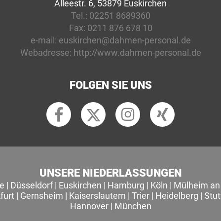
Alleestr. 6, 53879 Euskirchen
Tel.:
02251 8689360
Fax:
0211 876 678 10
e-mail:
euskirchen@dahmen-personal.de
Webadresse:
http://www.dahmen-personal.de
FOLGEN SIE UNS
UNSERE NIEDERLASSUNGEN
le
|
Düsseldorf
|
Euskirchen
|
Hamburg
|
Köln
|
Mülheim an 
furt
|
Gernsheim
|
Kaiserslautern
|
Trier
|
Heidelberg
|
Stut
Hannover
|
München