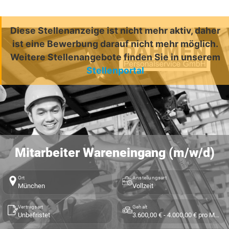
Diese Stellenanzeige ist nicht mehr aktiv, daher
ist eine Bewerbung darauf nicht mehr möglich.
Weitere Stellenangebote finden Sie in unserem
Stellenportal
Mitarbeiter Wareneingang (m/w/d)
Ort
Anstellungsart
München
Vollzeit
Vertragsart
Gehalt
Unbefristet
3.600,00 € - 4.000,00 € pro Monat