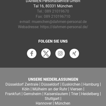
DAHMEN Personalservice GmbH
Tal 16, 80331 München
Tel.:
089 21019670
Fax:
089 210196710
e-mail:
muenchen@dahmen-personal.de
Webadresse:
https://dahmen-personal.de/
FOLGEN SIE UNS
UNSERE NIEDERLASSUNGEN
|
|
|
|
Düsseldorf Zentrale
Düsseldorf
Euskirchen
Hamburg
|
|
|
Köln
Mülheim an der Ruhr
Viersen
|
|
|
|
|
Frankfurt
Gernsheim
Kaiserslautern
Trier
Heidelberg
|
Stuttgart
|
Hannover
München