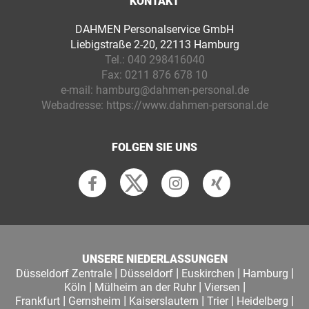
KONTAKT
DAHMEN Personalservice GmbH
Liebigstraße 2-20, 22113 Hamburg
Tel.:
040 298416040
Fax:
0211 876 678 10
e-mail:
hamburg@dahmen-personal.de
Webadresse:
https://www.dahmen-personal.de
FOLGEN SIE UNS
UNSERE NIEDERLASSUNGEN
|
|
|
|
Düsseldorf Zentrale
Düsseldorf
Euskirchen
Hamburg
|
|
|
Köln
Mülheim an der Ruhr
Viersen
|
|
|
|
|
Frankfurt
Gernsheim
Kaiserslautern
Trier
Heidelberg