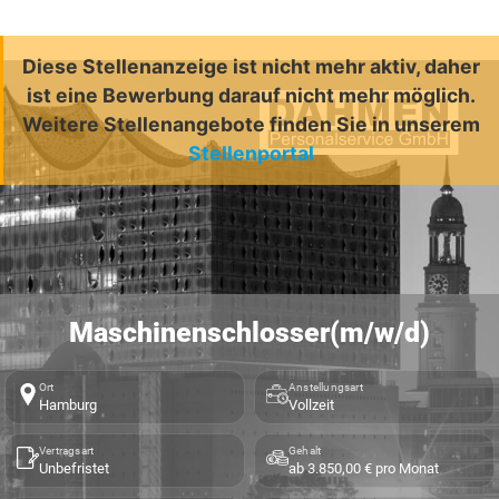
Diese Stellenanzeige ist nicht mehr aktiv, daher
ist eine Bewerbung darauf nicht mehr möglich.
Weitere Stellenangebote finden Sie in unserem
Stellenportal
Maschinenschlosser(m/w/d)
Ort
Anstellungsart
Hamburg
Vollzeit
Vertragsart
Gehalt
Unbefristet
ab 3.850,00 € pro Monat